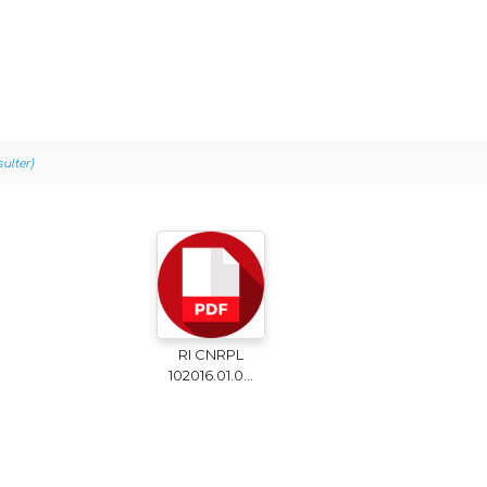
sulter)
RI CNRPL
102016.01.0...