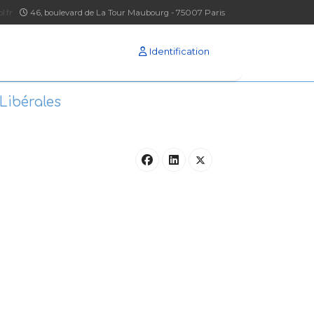
l.fr
46, boulevard de La Tour Maubourg - 75007 Paris
Identification
Libérales