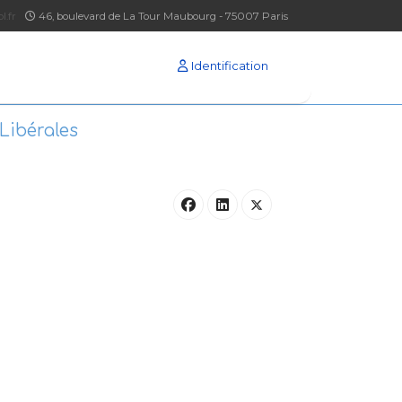
l.fr
46, boulevard de La Tour Maubourg - 75007 Paris
Identification
Libérales