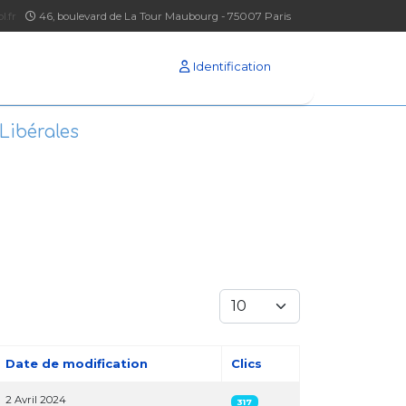
l.fr
46, boulevard de La Tour Maubourg - 75007 Paris
Identification
Libérales
Afficher #
Date de modification
Clics
2 Avril 2024
317