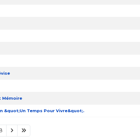
évise
et Mémoire
ion &quot;Un Temps Pour Vivre&quot;.
8