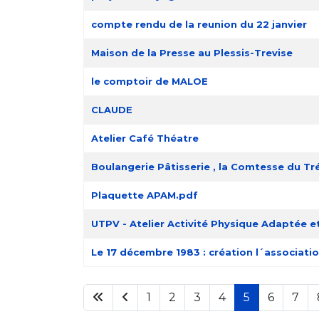
compte rendu de la reunion du 22 janvier
Maison de la Presse au Plessis-Trevise
le comptoir de MALOE
CLAUDE
Atelier Café Théatre
Boulangerie Pâtisserie , la Comtesse du Tr
Plaquette APAM.pdf
UTPV - Atelier Activité Physique Adaptée 
Le 17 décembre 1983 : création l´associat
1
2
3
4
5
6
7