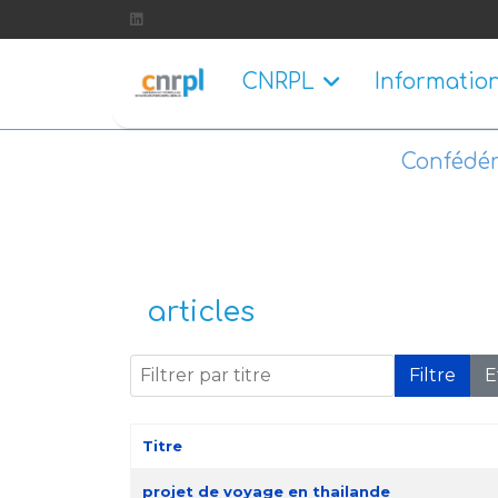
CNRPL
Informatio
Confédér
articles
Filtrer par titre
Filtre
E
Titre
Articles
projet de voyage en thailande