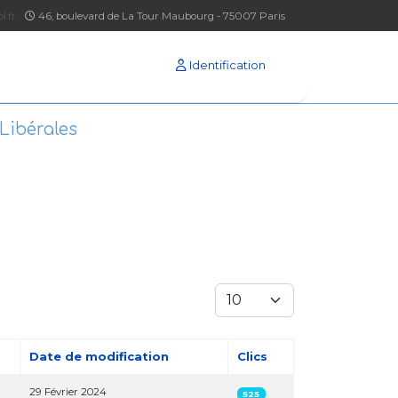
l.fr
46, boulevard de La Tour Maubourg - 75007 Paris
Identification
Libérales
Afficher #
Date de modification
Clics
29 Février 2024
525