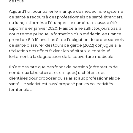
de tous.
Aujourd’hui, pour palier le manque de médecins le système
de santé a recours à des professionnels de santé étrangers,
ou français formés à l’étranger. Le numérus clausus a été
supprimé en janvier 2020. Mais cela ne suffit toujours pas, à
court terme puisque la formation d’un médecin, en France,
prend de 8 à 10 ans. L’arrêt de l’obligation de professionnels
de santé d’assurer des tours de garde (2022) conjugué à la
réduction des effectifs dans les hôpitaux, a contribué
fortement à la dégradation de la couverture médicale.
Il n’est pas rare que des fonds de pension (détenteurs de
nombreux laboratoires et cliniques) rachètent des
clientèles pour prpposer du salariat aux professionnels de
santé. Le salariat est aussi proposé par les collectivités
territoriales.
Les déserts médicaux engendrent de nombreuses
conséquences :
Les délais d’attente pour obtenir une consultation
médicale génèrent un risque d’aggravation des
problèmes de santé des patients.
Les services d’urgence sont engorgés, et donc moins