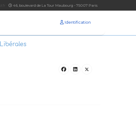
l.fr
46, boulevard de La Tour Maubourg - 75007 Paris
Identification
Libérales