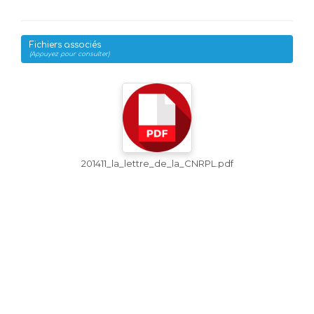
Fichiers associés
(Appuyez pour consulter)
201411_la_lettre_de_la_CNRPL.pdf