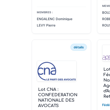
MEMB
MEMBRES :
BOU
ENGALENC Dominique
ROB
LEVY Pierre
ROU
détails
Lot
Fé
Na
Ag
Lot CNA :
d'
CONFEDERATION
Ret
NATIONALE DES
Fédé
AVOCATS