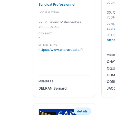
LOCA
Syndicat Professionnel
30, O
LOCALISATION
7501
97 Boulevard Malesherbes
CONT
75008 PARIS
secr
CONTACT
SITE 
''
https
SITE INTERNET
https://www.cna-avocats.fr
MEMB
CHAT
CŒUR
COMB
MEMBRES :
CORM
DELRAN Bernard
JACO
détails