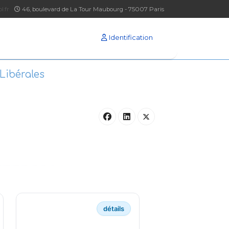
l.fr
46, boulevard de La Tour Maubourg - 75007 Paris
Identification
Libérales
détails