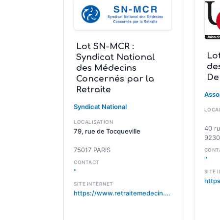
Lot SN-MCR :
Lo
Syndicat National
de
des Médecins
Den
Concernés par la
Retraite
Asso
Syndicat National
LOCA
LOCALISATION
40 r
79, rue de Tocqueville
9230
75017 PARIS
CONT
''
CONTACT
''
SITE 
http
SITE INTERNET
https://www.retraitemedecin.org