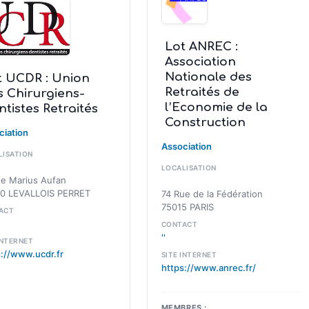
Lot ANREC :
Association
Nationale des
t UCDR : Union
Retraités de
s Chirurgiens-
l’Economie de la
tistes Retraités
Construction
ciation
Association
LISATION
LOCALISATION
ue Marius Aufan
0 LEVALLOIS PERRET
74 Rue de la Fédération
75015 PARIS
ACT
CONTACT
''
INTERNET
s://www.ucdr.fr
SITE INTERNET
https://www.anrec.fr/
MEMBRES :