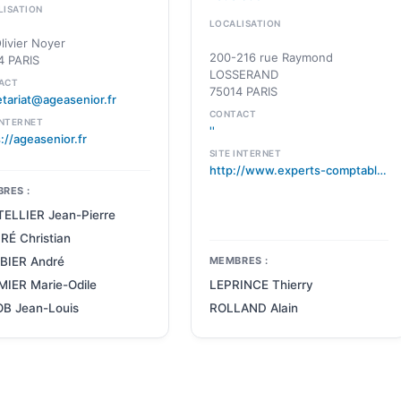
LISATION
LOCALISATION
livier Noyer
200-216 rue Raymond
4 PARIS
LOSSERAND
ACT
75014 PARIS
etariat@ageasenior.fr
CONTACT
INTERNET
''
://ageasenior.fr
SITE INTERNET
http://www.experts-comptables-retraites.fr
RES :
ELLIER Jean-Pierre
É Christian
MEMBRES :
IER André
LEPRINCE Thierry
IER Marie-Odile
ROLLAND Alain
B Jean-Louis