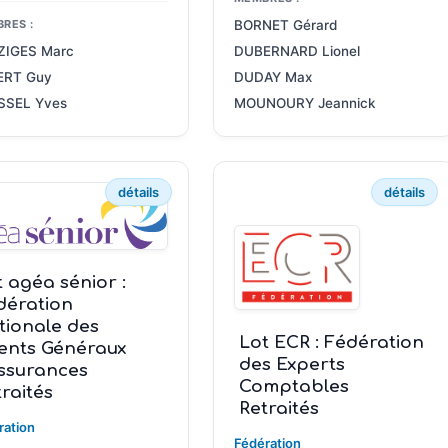
RES :
BORNET Gérard
ZIGES Marc
DUBERNARD Lionel
ERT Guy
DUDAY Max
SSEL Yves
MOUNOURY Jeannick
détails
détails
 agéa sénior :
dération
tionale des
Lot ECR : Fédération
ents Généraux
des Experts
Assurances
Comptables
raités
Retraités
ration
Fédération